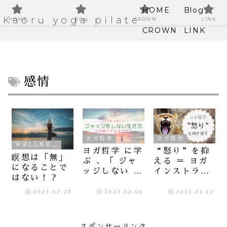
HOME
Blog
Kaoru yoga pilate
HOME
Blog
CROWN
LINK
CROWN
LINK
感情
ヨガ哲学
ヨガ哲学
WELLNESS
ヨガ哲学 に学
“怒り”を抑
瞑想は「無」
ぶ 、「 ジャ
える ＝ ヨガ
になることで
ッジしない 」
インストラク
はない！？
心の持ち方
ターの私が実
行する怒りと
2023.02.25
2023.02.08
2023.01.12
の向き合い方
スポンサーリンク