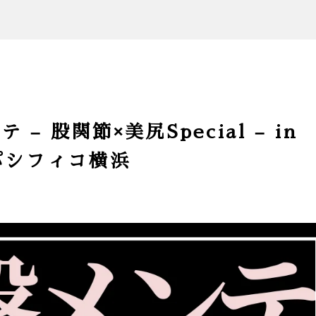
– 股関節×美尻Special – in
@ パシフィコ横浜