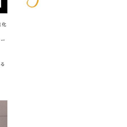
進化
バー
ける
な