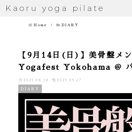
Kaoru yoga pilate
Home
DIARY
【9月14日(日)】美骨盤メンテ 
Yogafest Yokohama 
2025.08.18
2025.09.27
DIARY