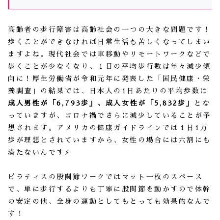
高齢者の歩行障害は高齢社会の一つの大きな問題です！
歩くことができなければ日常生活も苦しくなってしまい
ますよね。現代社会では車移動やリモートワークなどで
歩くことが少なくなり、１日の平均歩行数は年々減少傾
向に！厚生労働省が令和元年に発表した「国民健康・栄
養調査」の結果では、日本人の1日あたりの平均歩数は
成人男性が「6,793歩」、成人女性が「5,832歩」
とな
っていますが、コロナ禍でさらに減少していることが予
想されます。アメリカの健康ガイドラインでは１日1万
歩が理想とされていますから、女性の場合には六割にも
満たないんです⚡️
ピラティスの股関節ワークではマット一枚のスペース
で、単に歩行するよりも丁寧に股関節を動かすので体幹
の安定の他、全身の運動としてもとっても効果的なんで
す！