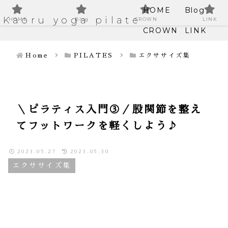
HOME
Blog
Kaoru yoga pilate
HOME
Blog
CROWN
LINK
CROWN
LINK
Home
PILATES
エクササイズ集
＼ピラティス入門③／股関節を整え
てフットワークを軽くしよう♪
2023.05.27
2023.05.30
エクササイズ集