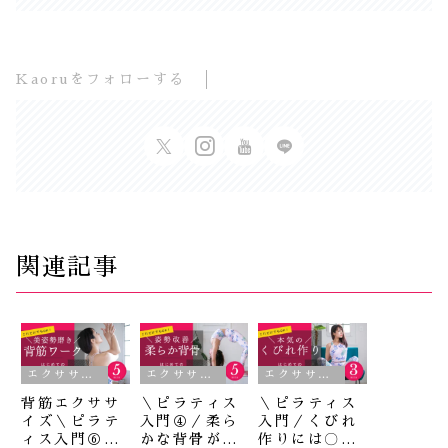
Kaoruをフォローする
関連記事
エクササイズ集
エクササイズ集
エクササイズ集
背筋エクササ
＼ピラティス
＼ピラティス
イズ＼ピラテ
入門④／柔ら
入門／くびれ
ィス入門⑥／
かな背骨が大
作りには〇