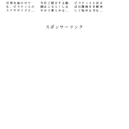
すらっと『美
切な理由
〇！入門ポー
日常生活の中で
今日ご紹介する動
ピラティスと言え
も、ピラティスの
画はこちら！しな
ばお腹痩せを期待
背中を磨く』
ズ２選
エクササイズで
やかで柔らかな背
して始める方も多
も、ほとんどの動
骨の流動性を作る
いのでは！？今回
きは前に折れる身
ワークです！背骨
ご紹介するのは初
体の動きをしま
を柔らかくする理
心者のかたも簡単
す。しかし、どん
由ところで、なぜ
にチャレンジでき
スポンサーリンク
なエクササイズで
背骨の柔軟性が必
る、基本の２つの
も背骨を支える脊
要なのでしょう
ツイストポーズを
柱起立筋は補助と
か？それは、私た
ご紹介します！動
して働かせる必要
ち人間が二足歩行
画はこちら本気の
があります。脊柱
だからです。身体
くびれ作り！ピラ
起立筋脊柱起立筋
の中でも最も重た
ティス入門編ワー
は、背骨の淵に沿
い頭蓋骨(脳)がて
クアウトチェスト
った筋肉群のこ
っぺんにあり、
リフト・ウィ
と。脊柱...
そ...
ズ・...